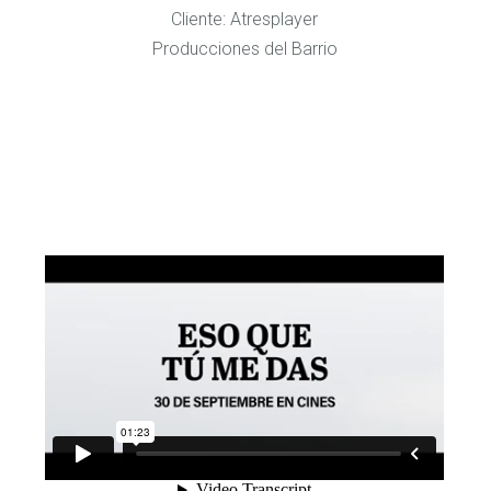
Cliente: Atresplayer
Producciones del Barrio