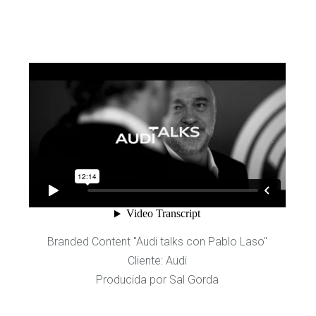
Branded Content "Audi talks con Pablo Laso"
Cliente: Audi
Producida por Sal Gorda