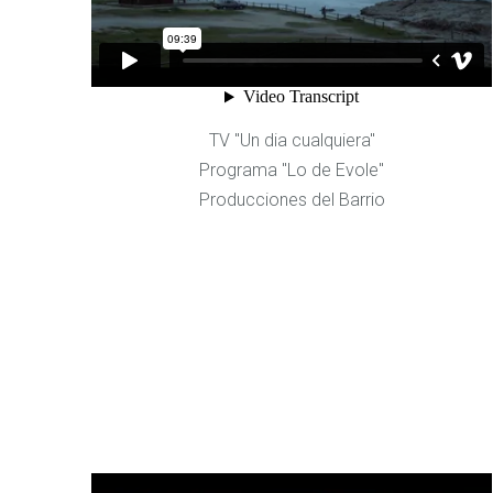
TV "Un dia cualquiera"
Programa "Lo de Evole"
Producciones del Barrio