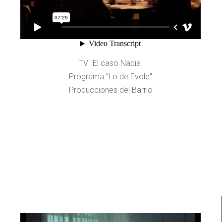
TV "El caso Nadia"
Programa "Lo de Evole"
Producciones del Barrio