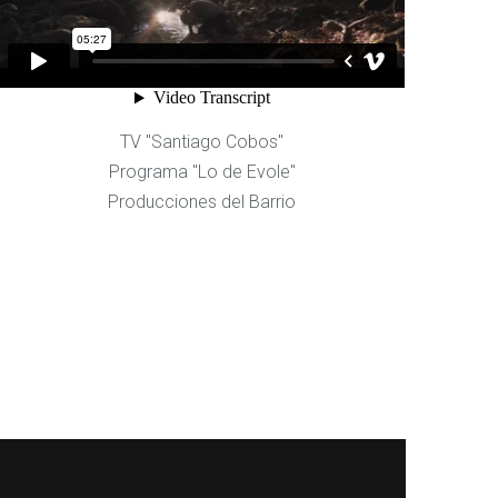
TV "Santiago Cobos"
Programa "Lo de Evole"
Producciones del Barrio