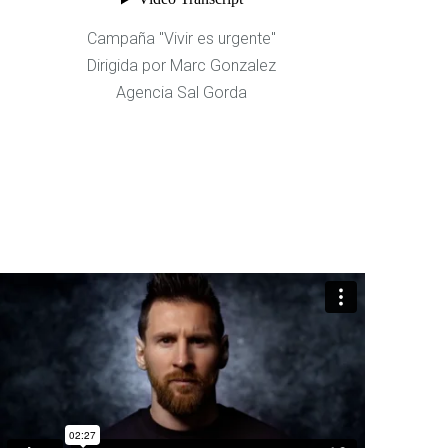
Campaña "Vivir es urgente"
Dirigida por Marc Gonzalez
Agencia Sal Gorda