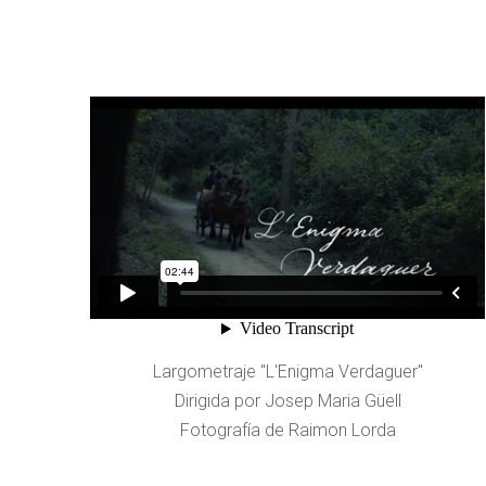
Largometraje "L'Enigma Verdaguer"
Dirigida por Josep Maria Güell
Fotografía de Raimon Lorda