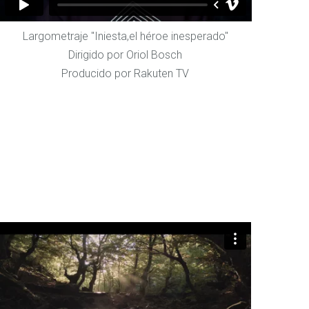
Largometraje "Iniesta,el héroe inesperado"
Dirigido por Oriol Bosch
Producido por Rakuten TV