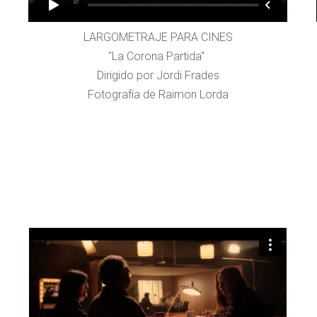
LARGOMETRAJE PARA CINES
"La Corona Partida"
Dirigido por Jordi Frades
Fotografía de Raimon Lorda