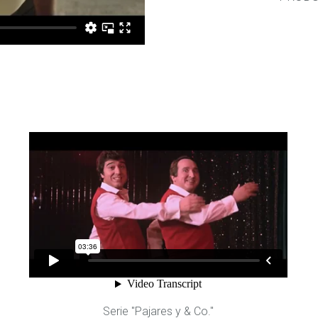
Serie "Pajares y & Co."