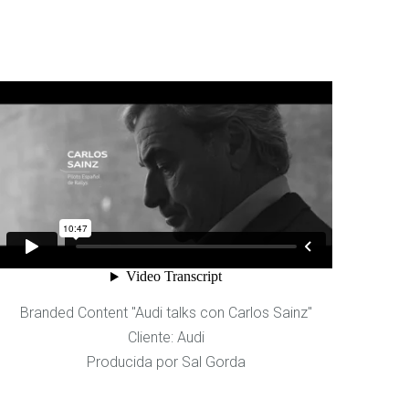
Branded Content "Audi talks con Carlos Sainz"
Cliente: Audi
Producida por Sal Gorda