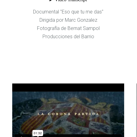
Documental "Eso que tu me das"
Dirigida por Marc Gonzalez
Fotografía de Bernat Sampol
Producciones del Barrio